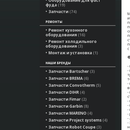
Оборудование для фаст
фуда
19
Запчасти
74
М
и
п
РЕМОНТЫ
п
Ремонт кухонного
с
оборудования
16
п
с
Ремонт холодильного
п
оборудования
3
с
Монтаж и установка
1
Ф
НАШИ БРЕНДЫ
-
-
Запчасти Bartscher
3
т
Запчасти BREMA
6
т
-
Запчасти Convotherm
5
в
-
Запчасти DIHR
4
с
Запчасти Fimar
2
-
-
Запчасти Garbin
8
-
Запчасти MARENO
4
-
-
Запчасти Project systems
4
-
н
Запчасти Robot Coupe
3