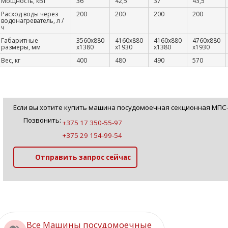
Мощность, кВт
36
42,5
37
43,5
Расход воды через
200
200
200
200
водонагреватель, л /
ч
Габаритные
3560х880
4160х880
4160х880
4760х880
размеры, мм
х1380
х1930
х1380
х1930
Вес, кг
400
480
490
570
Если вы хотите купить машина посудомоечная секционная МПС-
Позвонить:
+375 17 350-55-97
+375 29 154-99-54
Отправить запрос сейчас
Все Машины посудомоечные