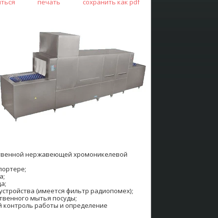
иться
печать
сохранить как pdf
ственной нержавеющей хромоникелевой
портере;
а;
а;
устройства (имеется фильтр радиопомех);
твенного мытья посуды;
й контроль работы и определение