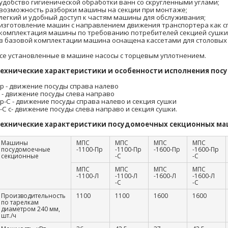
 удобство гигиенической обработки ванн со скругленными углами;
 возможность разборки машины на секции при монтаже;
 легкий и удобный доступ к частям машины для обслуживания;
 изготовление машин с направлением движения транспортера как сп
 комплектация машины по требованию потребителей секцией сушки
 в базовой комплектации машина оснащена кассетами для столовых 
се установленные в машине насосы с торцевым уплотнением.
ехнические характеристики и особенности исполнения пос
р - движение посуды справа налево
 - движение посуды слева направо
р-С - движение посуды справа налево и секция сушки
-С с- движение посуды слева направо и секция сушки.
ехнические характеристики посудомоечных секционных ма
Машины
МПС
МПС
МПС
МПС
посудомоечные
-1100-Пр
-1100-Пр
-1600-Пр
-1600-Пр
секционные
-С
-С
МПС
МПС
МПС
МПС
-1100-Л
-1100-Л
-1600-Л
-1600-Л
-С
-С
Производительность
1100
1100
1600
1600
по тарелкам
диаметром 240 мм,
шт./ч