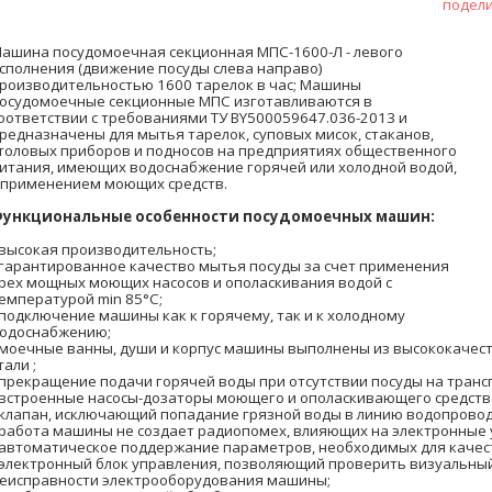
подел
ашина посудомоечная секционная МПС-1600-Л - левого
сполнения (движение посуды слева направо)
роизводительностью 1600 тарелок в час; Машины
осудомоечные секционные МПС изготавливаются в
оответствии с требованиями ТУ BY500059647.036-2013 и
редназначены для мытья тарелок, суповых мисок, стаканов,
толовых приборов и подносов на предприятиях общественного
итания, имеющих водоснабжение горячей или холодной водой,
 применением моющих средств.
ункциональные особенности посудомоечных машин:
 высокая производительность;
 гарантированное качество мытья посуды за счет применения
рех мощных моющих насосов и ополаскивания водой с
емпературой min 85°С;
 подключение машины как к горячему, так и к холодному
одоснабжению;
 моечные ванны, души и корпус машины выполнены из высококаче
тали ;
 прекращение подачи горячей воды при отсутствии посуды на транс
 встроенные насосы-дозаторы моющего и ополаскивающего средств
 клапан, исключающий попадание грязной воды в линию водопровод
 работа машины не создает радиопомех, влияющих на электронные 
 автоматическое поддержание параметров, необходимых для качес
 электронный блок управления, позволяющий проверить визуальны
еисправности электрооборудования машины;