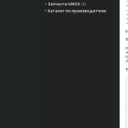
-
Запчасти UNOX
3
-
-
Каталог по производителю
-
-
-
В
Т
П
Л
П
Л
Т