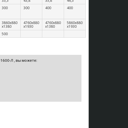
33,3
43,8
35,8
46,3
300
300
400
400
3860х880
4760х880
4760х880
5860х880
х1380
х1930
х1380
х1930
500
1600-Л , вы можете: