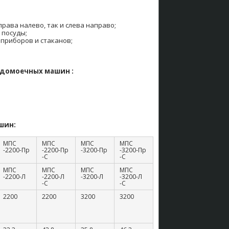
рава налево, так и слева направо;
 посуды;
приборов и стаканов;
удомоечных машин :
шин:
МПС
МПС
МПС
МПС
-2200-Пр
-2200-Пр
-3200-Пр
-3200-Пр
-С
-С
МПС
МПС
МПС
МПС
-2200-Л
-2200-Л
-3200-Л
-3200-Л
-С
-С
2200
2200
3200
3200