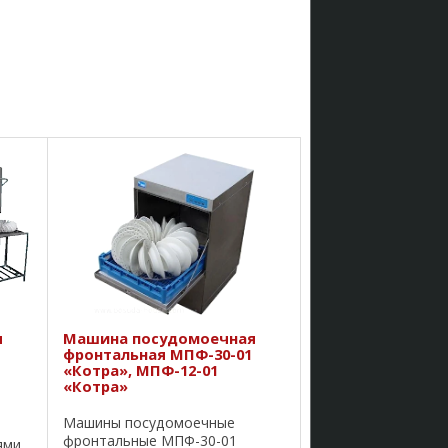
я
Машина посудомоечная
фронтальная МПФ-30-01
«Котра», МПФ-12-01
«Котра»
Машины посудомоечные
фронтальные МПФ-30-01
ями