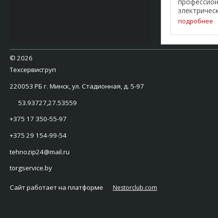
профессио
электрическ
служит для
подробнее
нагрева ко
выбора сил
конфорки.
Последова
©
2026
включения 
Техсервисгруп
переключате
220053 РБ г. Минск, ул. Стадионная, д. 5-97
53.93727,27.53559
+375 17 350-55-97
+375 29 154-99-54
tehnozip24@mail.ru
torgservice.by
Сайт работает на платформе
Nestorclub.com