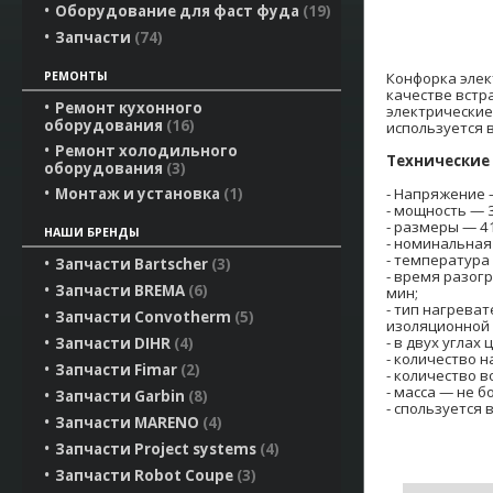
Оборудование для фаст фуда
19
Запчасти
74
Конфорка элек
РЕМОНТЫ
качестве встр
Ремонт кухонного
электрические
оборудования
16
используется 
Ремонт холодильного
Технические
оборудования
3
- Напряжение 
Монтаж и установка
1
- мощность — 3
- размеры — 4
НАШИ БРЕНДЫ
- номинальная
- температура
Запчасти Bartscher
3
- время разог
Запчасти BREMA
6
мин;
- тип нагрева
Запчасти Convotherm
5
изоляционной 
- в двух углах
Запчасти DIHR
4
- количество 
Запчасти Fimar
2
- количество 
- масса — не бо
Запчасти Garbin
8
- спользуется 
Запчасти MARENO
4
Запчасти Project systems
4
Запчасти Robot Coupe
3