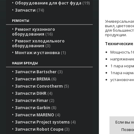
Оборудование для фаст фуда
19
Запчасти
74
Универсальная
РЕМОНТЫ
выкл, цветово
Ремонт кухонного
для большинст
оборудования
16
продукции.
Ремонт холодильного
Технические
оборудования
3
Мощность16
Монтаж и установка
1
напряжение
НАШИ БРЕНДЫ
1 пара нор
Запчасти Bartscher
3
1пара нарм
Запчасти BREMA
6
установочн
Запчасти Convotherm
5
Запчасти DIHR
4
Запчасти Fimar
2
Запчасти Garbin
8
Запчасти MARENO
4
Если вы 
Запчасти Project systems
4
Запчасти Robot Coupe
3
Позво