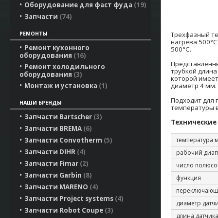
Оборудование для фаст фуда
19
Запчасти
74
Трехфазный т
РЕМОНТЫ
нагрева 500°C
Ремонт кухонного
500°C.
оборудования
16
Представленн
Ремонт холодильного
трубкой длина
оборудования
3
которой имеет
диаметр 4 мм.
Монтаж и установка
1
Подходит для 
НАШИ БРЕНДЫ
температуры в
Запчасти Bartscher
3
Технические
Запчасти BREMA
6
температура м
Запчасти Convotherm
5
Запчасти DIHR
4
рабочий диап
Запчасти Fimar
2
число полюсо
Запчасти Garbin
8
функция
Запчасти MARENO
4
переключающ
Запчасти Project systems
4
диаметр датч
Запчасти Robot Coupe
3
длина датчик