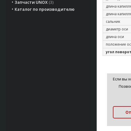
Запчасти UNOX
3
длина капилл
Каталог по производителю
длина капилл
сальник
диаметр оси
длина оси
положение о
угол поворо
Если вы 
Позво
От