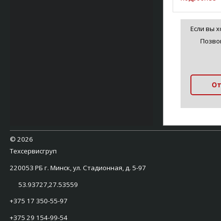
происходит
расположен
части термо
Если вы 
Позво
От
©
2026
Техсервисгруп
220053 РБ г. Минск, ул. Стадионная, д. 5-97
53.93727,27.53559
+375 17 350-55-97
+375 29 154-99-54