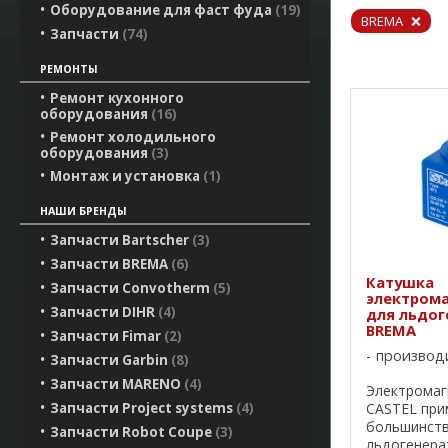
Оборудование для фаст фуда
19
BREMA
Запчасти
74
РЕМОНТЫ
Ремонт кухонного
оборудования
16
Ремонт холодильного
оборудования
3
Монтаж и установка
1
НАШИ БРЕНДЫ
Запчасти Bartscher
3
Запчасти BREMA
6
Катушка
Запчасти Convotherm
5
электрома
Запчасти DIHR
4
для льдог
BREMA
Запчасти Fimar
2
производ
Запчасти Garbin
8
Запчасти MARENO
4
Электромаг
CASTEL при
Запчасти Project systems
4
большинств
Запчасти Robot Coupe
3
льдогенера