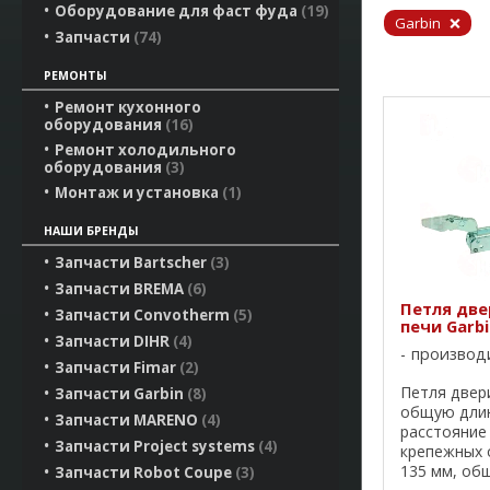
Оборудование для фаст фуда
19
Garbin
Запчасти
74
РЕМОНТЫ
Ремонт кухонного
оборудования
16
Ремонт холодильного
оборудования
3
Монтаж и установка
1
НАШИ БРЕНДЫ
Запчасти Bartscher
3
Запчасти BREMA
6
Петля две
Запчасти Convotherm
5
печи Garbi
Запчасти DIHR
4
производ
Запчасти Fimar
2
Петля двер
Запчасти Garbin
8
общую длин
Запчасти MARENO
4
расстояние
Запчасти Project systems
4
крепежных 
135 мм, об
Запчасти Robot Coupe
3