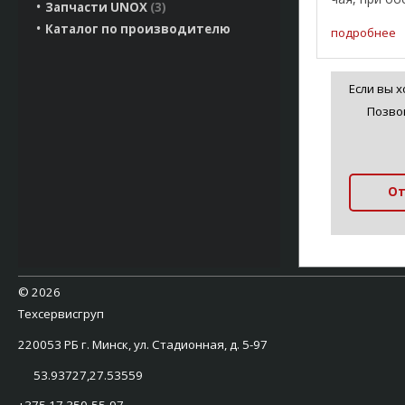
Запчасти UNOX
3
большого к
Каталог по производителю
посетителе
подробнее
линиях разд
бистро, рес
закусочных, 
Если вы 
Позво
От
©
2026
Техсервисгруп
220053 РБ г. Минск, ул. Стадионная, д. 5-97
53.93727,27.53559