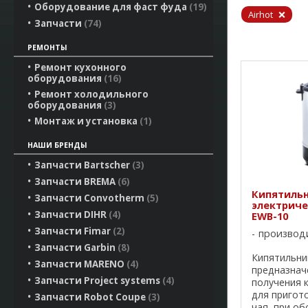
Оборудование для фаст фуда
19
Airhot
Запчасти
74
РЕМОНТЫ
Ремонт кухонного
оборудования
16
Ремонт холодильного
оборудования
3
Монтаж и установка
1
НАШИ БРЕНДЫ
Запчасти Bartscher
3
Запчасти BREMA
6
Кипятиль
Запчасти Convotherm
5
электриче
Запчасти DIHR
4
EWB-10
Запчасти Fimar
2
производ
Запчасти Garbin
8
Кипятильни
Запчасти MARENO
4
предназнач
Запчасти Project systems
4
получения 
для пригот
Запчасти Robot Coupe
3
чая, при о