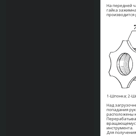
На передней ч
гайка зажимная
производится
1-Шпонка; 2-Ш
Над загрузоч
попадания рук
расположены кн
Перерабатывае
вращающемуся
инструмента.
Для получения