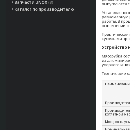
Запчасти UNOX
3
выпускаются с
Каталог по производителю
Установленный
равномерную р
работы. В про
выполнении т
Практическая 
кусочками про
Устройство 
Мясорубка сос
из алюминиево
упорного и но
Технические х
Наименовани
Производитель
Производител
котлетной мас
Мощность уста
Номинальная 