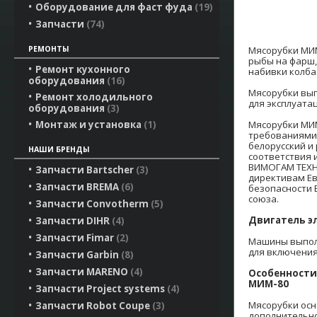
Оборудование для фаст фуда
19
Запчасти
74
Мясорубки МИ
РЕМОНТЫ
рыбы на фарш,
Ремонт кухонного
набивки колба
оборудования
16
Мясорубки вып
Ремонт холодильного
для эксплуатац
оборудования
3
Мясорубки МИМ
Монтаж и установка
1
требованиями 
белорусский и 
НАШИ БРЕНДЫ
соответствия 
ВИМОГАМ ТЕХНI
Запчасти Bartscher
3
директивам Ев
Запчасти BREMA
6
безопасности 
союза.
Запчасти Convotherm
5
Двигатель э
Запчасти DIHR
4
Запчасти Fimar
2
Машины выпол
для включения
Запчасти Garbin
8
Запчасти MARENO
4
Особенности
МИМ-80
Запчасти Project systems
4
Мясорубки осн
Запчасти Robot Coupe
3
дополнительно