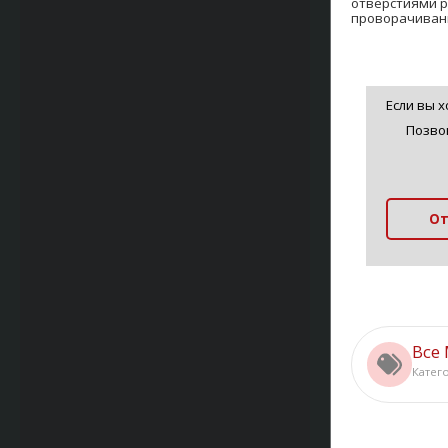
отверстиями р
проворачиван
Если вы 
Позво
От
Все
Катег