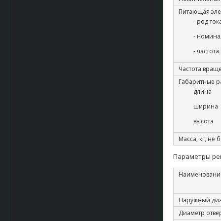
Питающая эле
- род ток
- номина
- частота 
Частота вращ
Габаритные ра
длина
ширина
высота
Масса, кг, не 
Параметры ре
Наименовани
Наружный диа
Диаметр отве