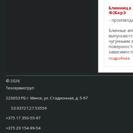
Блинница 
Ф2БкрЭ
производ
Блинные ап
выпускаютс
чугунными
поверхност
зависимост
корпусе бл
подробнее
расположен
жарочные п
диаметром 
Нагревател
©
2026
расположены
Техсервисгруп
220053 РБ г. Минск, ул. Стадионная, д. 5-97
53.93727,27.53559
+375 17 350-55-97
+375 29 154-99-54