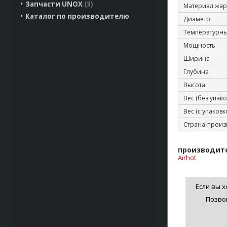
Запчасти UNOX
3
Материал жар
Каталог по производителю
Диаметр
Температурн
Мощность
Ширина
Глубина
Высота
Вес (без упако
Вес (с упаковк
Страна-произ
производит
Airhot
Если вы х
Позво