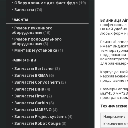
Оборудование для фаст фуда
19
Запчасти
74
Блинница Air
РЕМОНТЫ
профессиональ
Ремонт кухонного
На ней удобно
оборудования
16
любых форм и 
Ремонт холодильного
Блинный аппар
оборудования
3
имеет индикат
температурным
Монтаж и установка
1
поддержания 
комплектуетс
НАШИ БРЕНДЫ
для равномерн
Запчасти Bartscher
3
Корпус данной
Запчасти BREMA
6
нержавеющей 
представляет 
Запчасти Convotherm
5
Размеры аппар
Запчасти DIHR
4
мм*450 мм*230
Запчасти Fimar
2
пространством 
Запчасти Garbin
8
Технические
Запчасти MARENO
4
Напряжение
Запчасти Project systems
4
Запчасти Robot Coupe
3
Количество ж