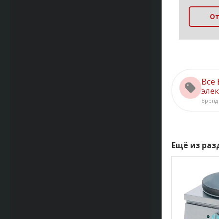
От
Все
элек
Бренд
Ещё из ра