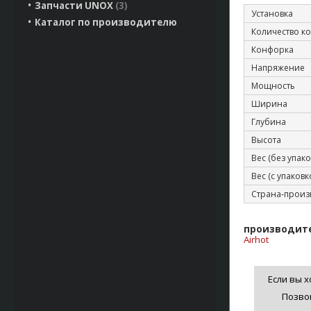
Запчасти UNOX
3
Установка
Каталог по производителю
Количество к
Конфорка
Напряжение
Мощность
Ширина
Глубина
Высота
Вес (без упако
Вес (с упаковк
Страна-произ
производит
Airhot
Если вы х
Позво