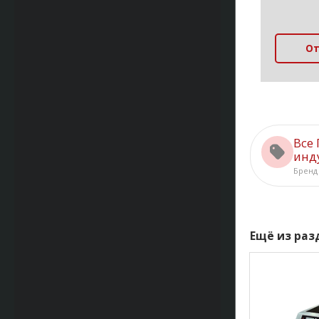
От
Все
инд
Бренд
Ещё из ра