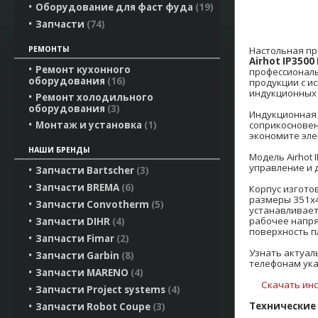
Оборудование для фаст фуда
19
Запчасти
74
Настольная п
РЕМОНТЫ
Airhot IP3500
Ремонт кухонного
профессиональн
оборудования
16
продукции с и
индукционных 
Ремонт холодильного
оборудования
3
Индукционная 
соприкосновен
Монтаж и установка
1
экономите эле
НАШИ БРЕНДЫ
Модель Airhot
управление и 
Запчасти Bartscher
3
Запчасти BREMA
6
Корпус изгото
размеры 351x
Запчасти Convotherm
5
устанавливаетс
рабочее напря
Запчасти DIHR
4
поверхность п
Запчасти Fimar
2
Узнать актуал
Запчасти Garbin
8
телефонам ука
Запчасти MARENO
4
Скачать инс
Запчасти Project systems
4
Технические
Запчасти Robot Coupe
3