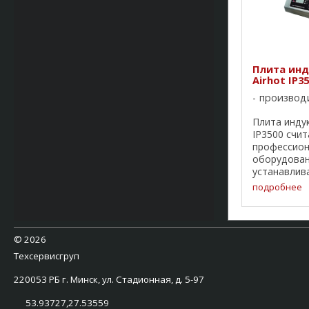
Плита ин
Airhot IP3
производ
Плита инду
IP3500 счит
профессио
оборудован
устанавлива
кафе, барах
подробнее
бистро и п
общепита. 
использова
профессион
©
2026
дополнитель
Техсервисгруп
220053 РБ г. Минск, ул. Стадионная, д. 5-97
53.93727,27.53559