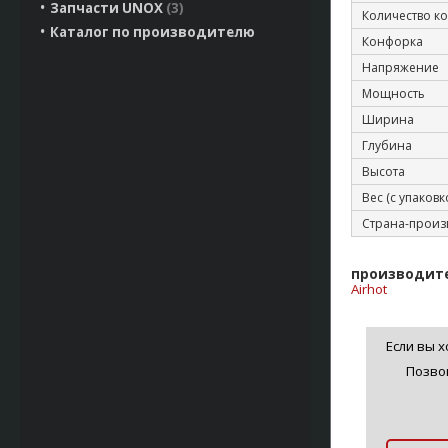
Запчасти UNOX
3
Количество к
Каталог по производителю
Конфорка
Напряжение
Мощность
Ширина
Глубина
Высота
Вес (с упаковк
Страна-произ
производит
Airhot
Если вы х
Позво