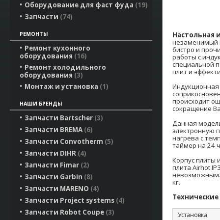
Оборудование для фаст фуда
19
Запчасти
74
Настольная и
РЕМОНТЫ
незаменимый п
Ремонт кухонного
бистро и проч
оборудования
16
работы с инду
специальной п
Ремонт холодильного
плит и эффект
оборудования
3
Индукционная 
Монтаж и установка
1
соприкосновен
происходит ощ
НАШИ БРЕНДЫ
сокращение Ва
Запчасти Bartscher
3
Данная модель
Запчасти BREMA
6
электронную п
нагрева с тем
Запчасти Convotherm
5
таймер на 24 ч
Запчасти DIHR
4
Корпус плиты 
Запчасти Fimar
2
плита Airhot 
невозможным. 
Запчасти Garbin
8
кг.
Запчасти MARENO
4
Технические
Запчасти Project systems
4
Запчасти Robot Coupe
3
Установка