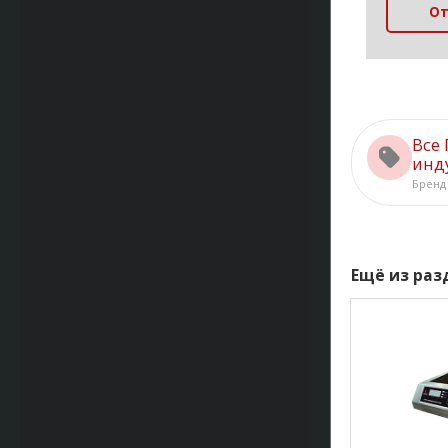
От
Все
инд
Бренд
Ещё из ра