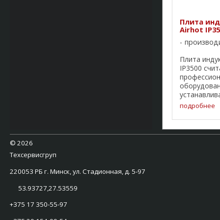
Плита ин
Airhot IP3
производ
Плита инду
IP3500 счит
профессио
оборудован
устанавлива
кафе, барах
подробнее
бистро и п
общепита. 
использова
профессион
©
2026
дополнитель
Техсервисгруп
220053 РБ г. Минск, ул. Стадионная, д. 5-97
53.93727,27.53559
+375 17 350-55-97